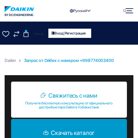
Русский
BY DC ENGINEERING
0
|
Вход
Регистрация
UZS
0.00
0
0
Daikin
Запрос от Ойбек c номером +998774003400
Запрос от Ойбек c номером +998774003400
Свяжитесь с нами
Получите бесплатную консультацию от официального
дистрибьютора Daikin в Узбекистане
Скачать каталог