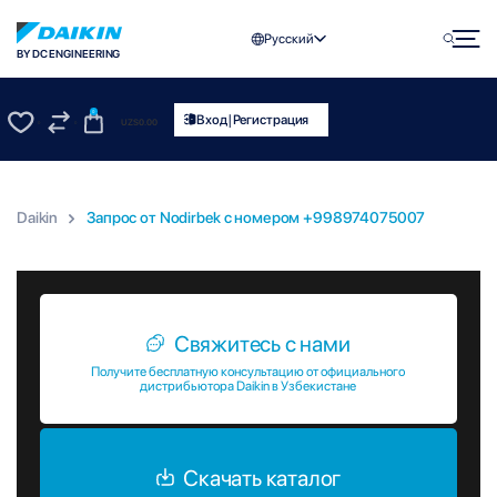
Русский
BY DC ENGINEERING
0
|
Вход
Регистрация
UZS
0.00
0
0
Daikin
Запрос от Nodirbek c номером +998974075007
Запрос от Nodirbek c номером +998974075007
Свяжитесь с нами
Получите бесплатную консультацию от официального
дистрибьютора Daikin в Узбекистане
Скачать каталог