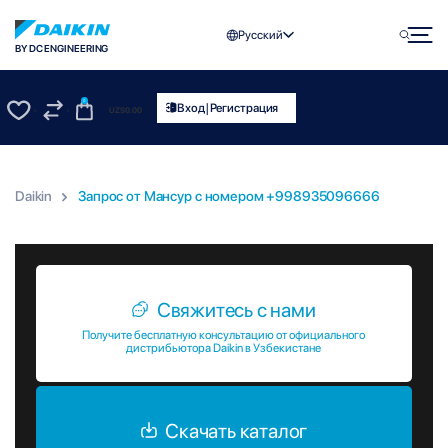
Русский
BY DC ENGINEERING
0
|
Вход
Регистрация
UZS
0.00
0
0
Daikin
Запрос от Мансур c номером +998935096666
Запрос от Мансур c номером +998935096666
Свяжитесь с нами
Получите бесплатную консультацию от официального
дистрибьютора Daikin в Узбекистане
Скачать каталог