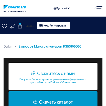
Русский
BY DC ENGINEERING
0
|
Вход
Регистрация
UZS
0.00
0
0
Daikin
Запрос от Мансур c номером 935096666
Запрос от Мансур c номером 935096666
Свяжитесь с нами
Получите бесплатную консультацию от официального
дистрибьютора Daikin в Узбекистане
Скачать каталог