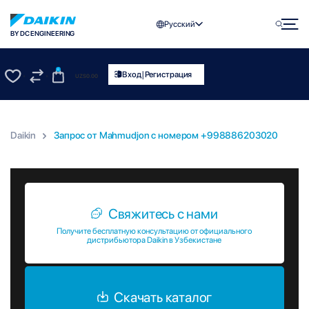
Русский
BY DC ENGINEERING
0
|
Вход
Регистрация
UZS
0.00
0
0
Daikin
Запрос от Mahmudjon c номером +998886203020
Запрос от Mahmudjon c номером +998886203020
Свяжитесь с нами
Получите бесплатную консультацию от официального
дистрибьютора Daikin в Узбекистане
Скачать каталог