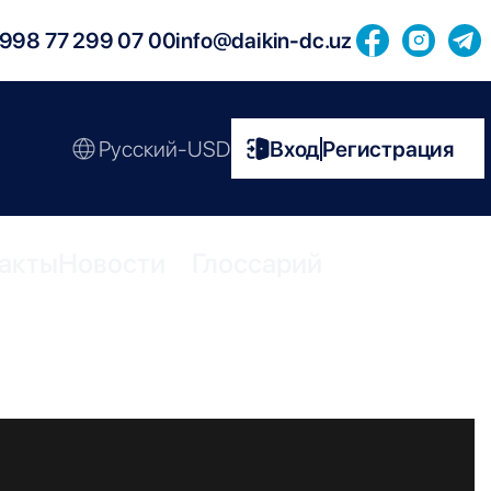
998 77 299 07 00
info@daikin-dc.uz
Русский-USD
Вход
Регистрация
|
акты
Новости
Глоссарий