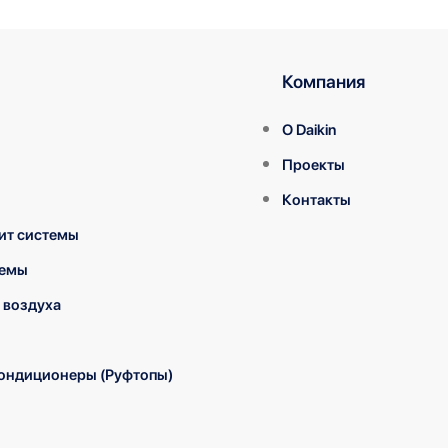
Компания
О Daikin
Проекты
Контакты
ит системы
темы
 воздуха
ондиционеры (Руфтопы)