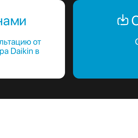
нами
С
льтацию от
а Daikin в