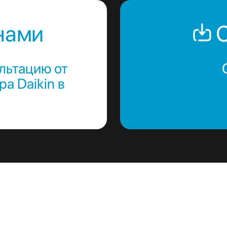
нами
С
льтацию от
а Daikin в