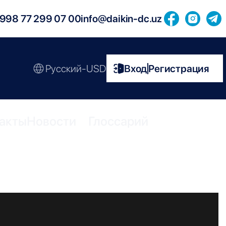
998 77 299 07 00
info@daikin-dc.uz
Русский-USD
Вход
Регистрация
|
акты
Новости
Глоссарий