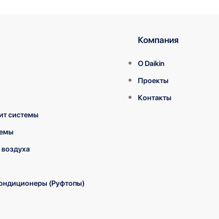
Компания
О Daikin
Проекты
Контакты
ит системы
темы
 воздуха
ондиционеры (Руфтопы)