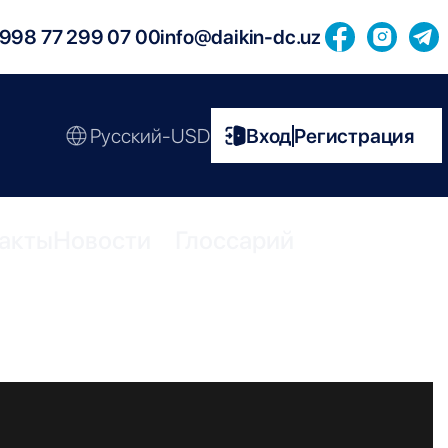
998 77 299 07 00
info@daikin-dc.uz
Русский-USD
Вход
Регистрация
|
акты
Новости
Глоссарий