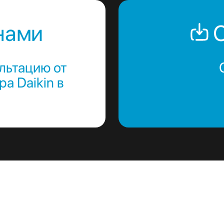
нами
С
льтацию от
а Daikin в