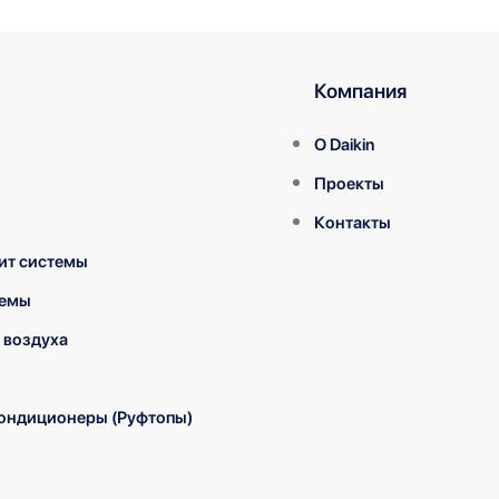
Компания
О Daikin
Проекты
Контакты
ит системы
темы
 воздуха
ондиционеры (Руфтопы)