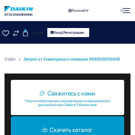
Русский
BY DC ENGINEERING
0
|
Вход
Регистрация
UZS
0.00
0
0
Daikin
Запрос от Комилджон c номером 998933908806
Запрос от Комилджон c номером 998933908806
Свяжитесь с нами
Получите бесплатную консультацию от официального
дистрибьютора Daikin в Узбекистане
Скачать каталог