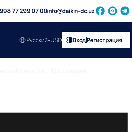
998 77 299 07 00
info@daikin-dc.uz
Русский-USD
Вход
Регистрация
|
акты
Новости
Глоссарий