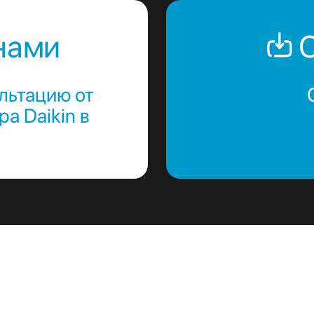
нами
С
льтацию от
а Daikin в