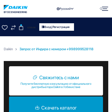
Русский
BY DC ENGINEERING
0
|
Вход
Регистрация
UZS
0.00
0
0
Daikin
Запрос от Индира c номером +998999528118
Запрос от Индира c номером +998999528118
Свяжитесь с нами
Получите бесплатную консультацию от официального
дистрибьютора Daikin в Узбекистане
Скачать каталог