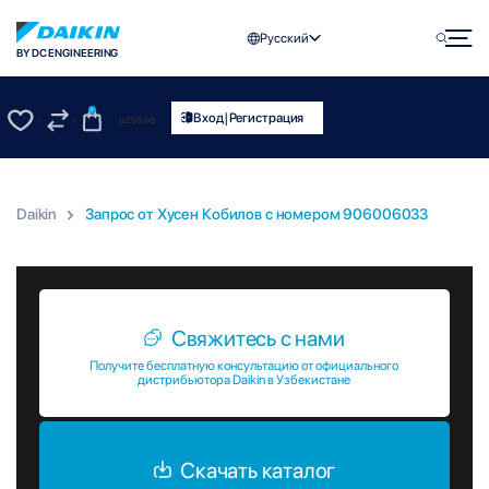
Русский
BY DC ENGINEERING
0
|
Вход
Регистрация
UZS
0.00
0
0
Daikin
Запрос от Хусен Кобилов c номером 906006033
Запрос от Хусен Кобилов c номером 906006033
Свяжитесь с нами
Получите бесплатную консультацию от официального
дистрибьютора Daikin в Узбекистане
Скачать каталог