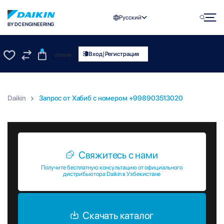
Русский
BY DC ENGINEERING
0
|
Вход
Регистрация
UZS
0.00
0
0
Daikin
Запрос от Хабиб c номером +998903513020
Запрос от Хабиб c номером +998903513020
Свяжитесь с нами
Получите бесплатную консультацию от официального
дистрибьютора Daikin в Узбекистане
Скачать каталог