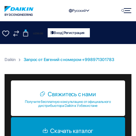
Русский
BY DC ENGINEERING
0
|
Вход
Регистрация
UZS
0.00
0
0
Daikin
Запрос от Евгений c номером +998971301783
Запрос от Евгений c номером +998971301783
Свяжитесь с нами
Получите бесплатную консультацию от официального
дистрибьютора Daikin в Узбекистане
Скачать каталог