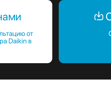
нами
С
льтацию от
а Daikin в