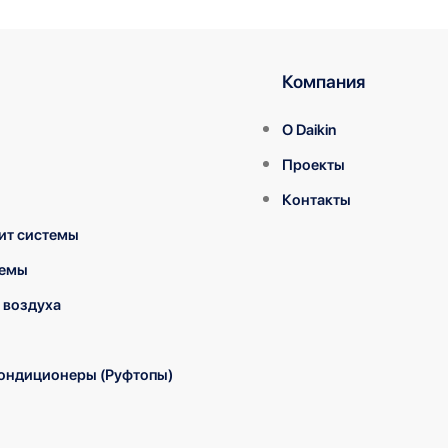
Компания
О Daikin
Проекты
Контакты
ит системы
темы
 воздуха
ондиционеры (Руфтопы)