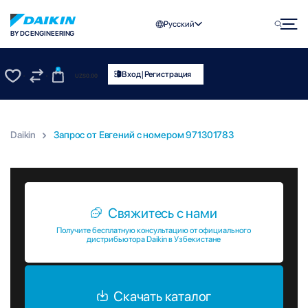
Русский
BY DC ENGINEERING
0
|
Вход
Регистрация
UZS
0.00
0
0
Daikin
Запрос от Евгений c номером 971301783
Запрос от Евгений c номером 971301783
Свяжитесь с нами
Получите бесплатную консультацию от официального
дистрибьютора Daikin в Узбекистане
Скачать каталог