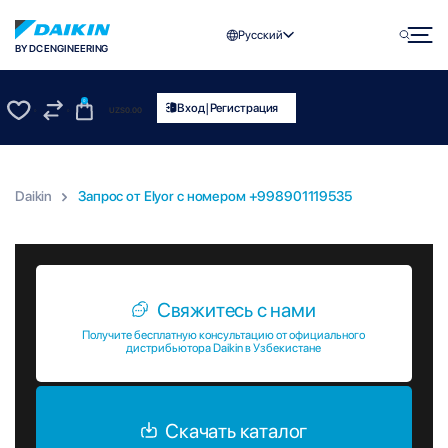
Русский
BY DC ENGINEERING
0
|
Вход
Регистрация
UZS
0.00
0
0
Daikin
Запрос от Elyor c номером +998901119535
Запрос от Elyor c номером +998901119535
Свяжитесь с нами
Получите бесплатную консультацию от официального
дистрибьютора Daikin в Узбекистане
Скачать каталог