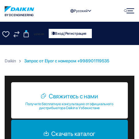
Русский
BY DC ENGINEERING
0
|
Вход
Регистрация
UZS
0.00
0
0
Daikin
Запрос от Elyor c номером +998901119535
Запрос от Elyor c номером +998901119535
Свяжитесь с нами
Получите бесплатную консультацию от официального
дистрибьютора Daikin в Узбекистане
Скачать каталог