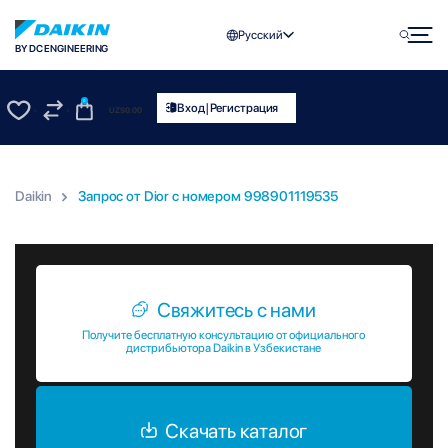
Русский
BY DC ENGINEERING
0
|
Вход
Регистрация
UZS
0.00
0
0
Daikin
Запрос от Dior c номером 998901119535
Запрос от Dior c номером 998901119535
Свяжитесь с нами
Получите бесплатную консультацию от официального
дистрибьютора Daikin в Узбекистане
Скачать каталог