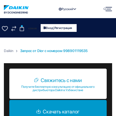
Русский
BY DC ENGINEERING
0
|
Вход
Регистрация
UZS
0.00
0
0
Daikin
Запрос от Dior c номером 998901119535
Запрос от Dior c номером 998901119535
Свяжитесь с нами
Получите бесплатную консультацию от официального
дистрибьютора Daikin в Узбекистане
Скачать каталог