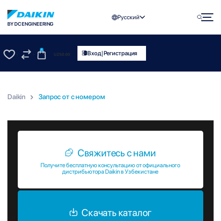
Русский
BY DC ENGINEERING
0
|
Вход
Регистрация
UZS
0.00
0
0
Daikin
Запрос от c номером
Запрос от c номером
Свяжитесь с нами
Получите бесплатную консультацию от официального
дистрибьютора Daikin в Узбекистане
Скачать каталог