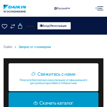
Русский
BY DC ENGINEERING
0
|
Вход
Регистрация
UZS
0.00
0
0
Daikin
Запрос от c номером
Запрос от c номером
Свяжитесь с нами
Получите бесплатную консультацию от официального
дистрибьютора Daikin в Узбекистане
Скачать каталог