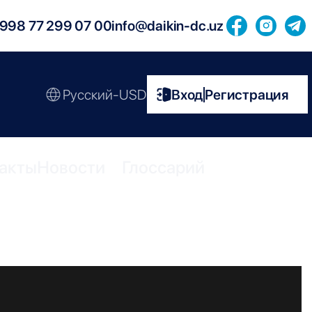
998 77 299 07 00
info@daikin-dc.uz
Русский-USD
Вход
Регистрация
|
акты
Новости
Глоссарий