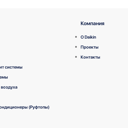
Компания
О Daikin
Проекты
Контакты
ит системы
темы
 воздуха
ондиционеры (Руфтопы)