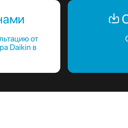
нами
С
льтацию от
а Daikin в