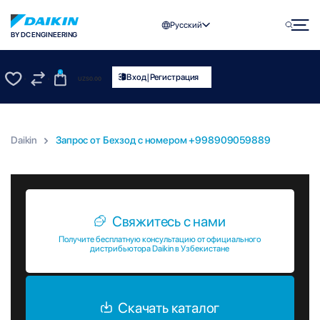
Русский
BY DC ENGINEERING
0
|
Вход
Регистрация
UZS
0.00
0
0
Daikin
Запрос от Бехзод c номером +998909059889
Запрос от Бехзод c номером +998909059889
Свяжитесь с нами
Получите бесплатную консультацию от официального
дистрибьютора Daikin в Узбекистане
Скачать каталог