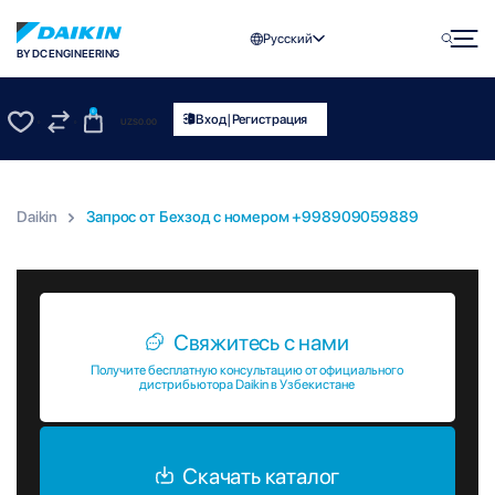
Русский
BY DC ENGINEERING
0
|
Вход
Регистрация
UZS
0.00
0
0
Daikin
Запрос от Бехзод c номером +998909059889
Запрос от Бехзод c номером +998909059889
Свяжитесь с нами
Получите бесплатную консультацию от официального
дистрибьютора Daikin в Узбекистане
Скачать каталог