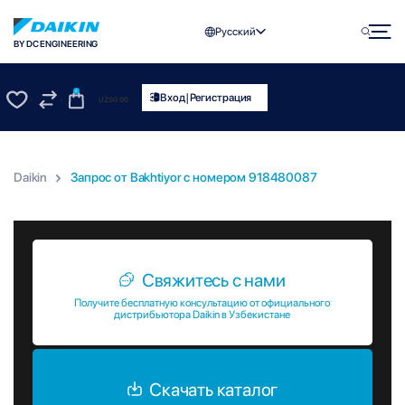
Русский
BY DC ENGINEERING
0
|
Вход
Регистрация
UZS
0.00
0
0
Daikin
Запрос от Bakhtiyor c номером 918480087
Запрос от Bakhtiyor c номером 918480087
Свяжитесь с нами
Получите бесплатную консультацию от официального
дистрибьютора Daikin в Узбекистане
Скачать каталог