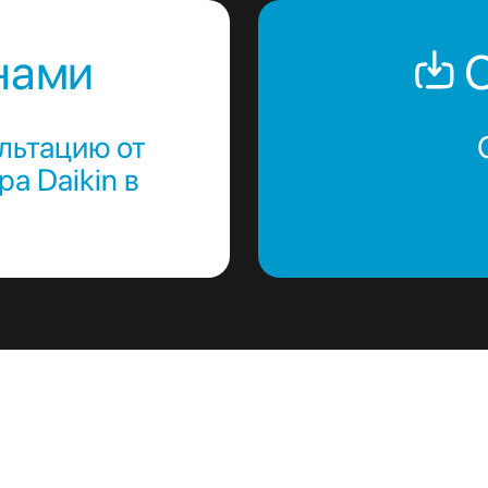
нами
С
льтацию от
а Daikin в