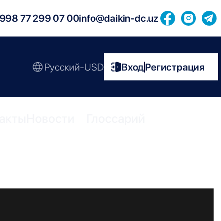
998 77 299 07 00
info@daikin-dc.uz
Русский-USD
Вход
Регистрация
|
акты
Новости
Глоссарий