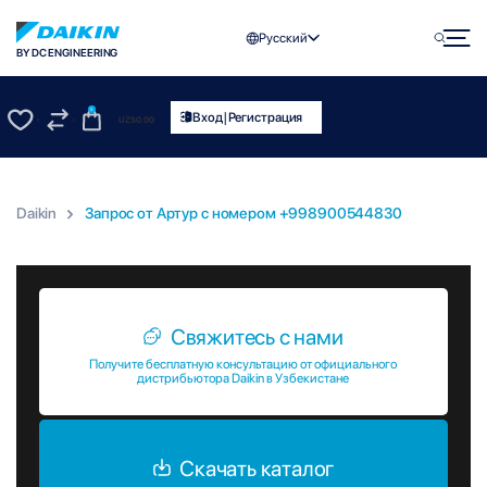
Русский
BY DC ENGINEERING
0
|
Вход
Регистрация
UZS
0.00
0
0
Daikin
Запрос от Артур c номером +998900544830
Запрос от Артур c номером +998900544830
Свяжитесь с нами
Получите бесплатную консультацию от официального
дистрибьютора Daikin в Узбекистане
Скачать каталог