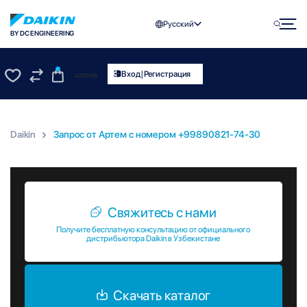
Русский
BY DC ENGINEERING
0
|
Вход
Регистрация
UZS
0.00
0
0
Daikin
Запрос от Артем c номером +99890821-74-30
Запрос от Артем c номером +99890821-74-30
Свяжитесь с нами
Получите бесплатную консультацию от официального
дистрибьютора Daikin в Узбекистане
Скачать каталог