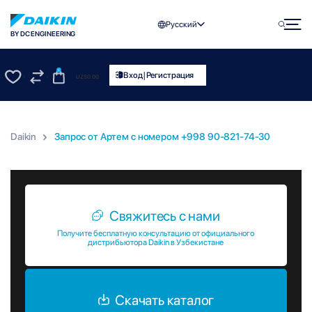
Русский
BY DC ENGINEERING
0
|
Вход
Регистрация
UZS
0.00
0
0
Daikin
Запрос от Артем c номером +998 90-821-74-30
Запрос от Артем c номером +998 90-821-74-30
Свяжитесь с нами
Получите бесплатную консультацию от официального
дистрибьютора Daikin в Узбекистане
Скачать каталог