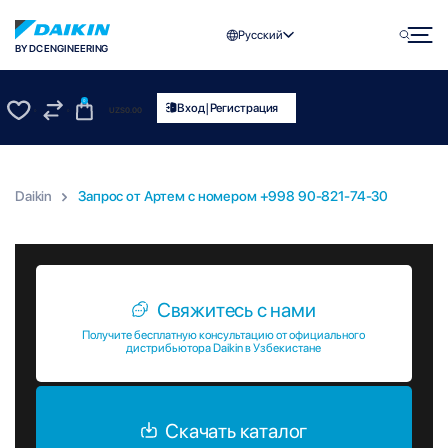
Русский
BY DC ENGINEERING
0
|
Вход
Регистрация
UZS
0.00
0
0
Daikin
Запрос от Артем c номером +998 90-821-74-30
Запрос от Артем c номером +998 90-821-74-30
Свяжитесь с нами
Получите бесплатную консультацию от официального
дистрибьютора Daikin в Узбекистане
Скачать каталог