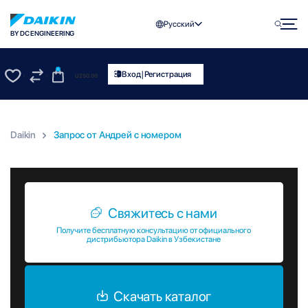
Русский
BY DC ENGINEERING
0
|
Вход
Регистрация
UZS
0.00
0
0
Daikin
Запрос от Андрей c номером
Запрос от Андрей c номером
Свяжитесь с нами
Получите бесплатную консультацию от официального
дистрибьютора Daikin в Узбекистане
Скачать каталог