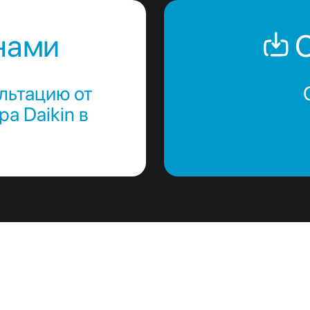
нами
С
льтацию от
а Daikin в