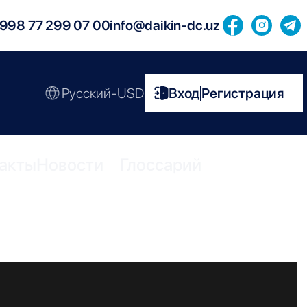
998 77 299 07 00
info@daikin-dc.uz
Русский-USD
Вход
Регистрация
|
акты
Новости
Глоссарий