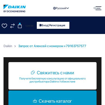
Русский
BY DC ENGINEERING
0
|
Вход
Регистрация
UZS
0.00
0
0
Daikin
Запрос от Алексей c номером +79163757577
Запрос от Алексей c номером +79163757577
Свяжитесь с нами
Получите бесплатную консультацию от официального
дистрибьютора Daikin в Узбекистане
Скачать каталог