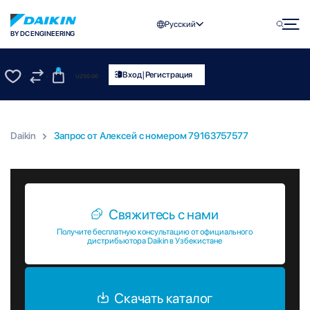
Русский
BY DC ENGINEERING
0
|
Вход
Регистрация
UZS
0.00
0
0
Daikin
Запрос от Алексей c номером 79163757577
Запрос от Алексей c номером 79163757577
Свяжитесь с нами
Получите бесплатную консультацию от официального
дистрибьютора Daikin в Узбекистане
Скачать каталог