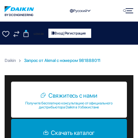
Русский
BY DC ENGINEERING
0
|
Вход
Регистрация
UZS
0.00
0
0
Daikin
Запрос от Akmal c номером 981888011
Запрос от Akmal c номером 981888011
Свяжитесь с нами
Получите бесплатную консультацию от официального
дистрибьютора Daikin в Узбекистане
Скачать каталог