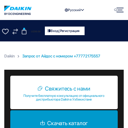
Русский
BY DC ENGINEERING
0
|
Вход
Регистрация
UZS
0.00
0
0
Daikin
Запрос от Айдос c номером +77772175557
Запрос от Айдос c номером +77772175557
Свяжитесь с нами
Получите бесплатную консультацию от официального
дистрибьютора Daikin в Узбекистане
Скачать каталог