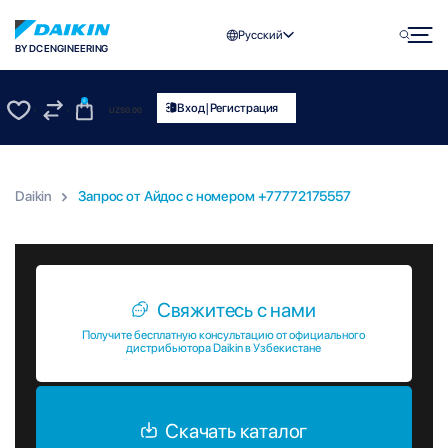
Русский
BY DC ENGINEERING
0
|
Вход
Регистрация
UZS
0.00
0
0
Daikin
Запрос от Айдос c номером +77772175557
Запрос от Айдос c номером +77772175557
Свяжитесь с нами
Получите бесплатную консультацию от официального
дистрибьютора Daikin в Узбекистане
Скачать каталог