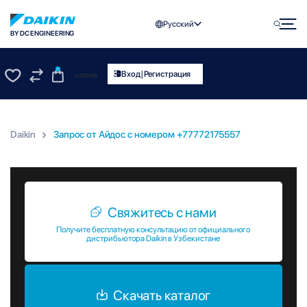
Русский
BY DC ENGINEERING
0
|
Вход
Регистрация
UZS
0.00
0
0
Daikin
Запрос от Айдос c номером +77772175557
Запрос от Айдос c номером +77772175557
Свяжитесь с нами
Получите бесплатную консультацию от официального
дистрибьютора Daikin в Узбекистане
Скачать каталог