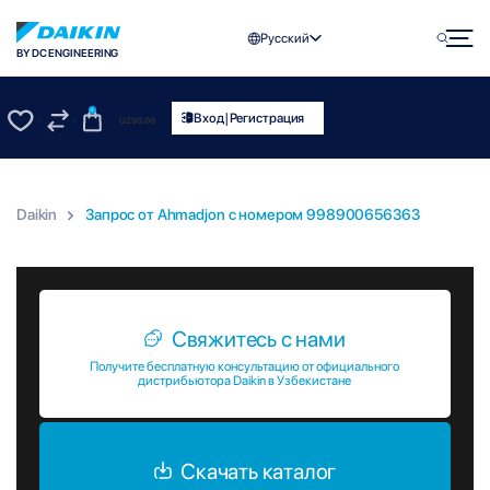
Русский
BY DC ENGINEERING
0
|
Вход
Регистрация
UZS
0.00
0
0
Daikin
Запрос от Ahmadjon c номером 998900656363
Запрос от Ahmadjon c номером 998900656363
Свяжитесь с нами
Получите бесплатную консультацию от официального
дистрибьютора Daikin в Узбекистане
Скачать каталог