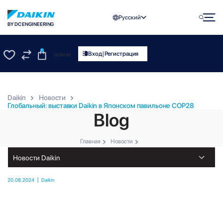
Русский
BY DC ENGINEERING
0
|
Вход
Регистрация
UZS
0.00
0
0
Daikin
Новости
Глобальный: выставки Daikin в Японском павильоне COP28
Blog
Главная
Новости
|
20.08.2024
Daikin
Глобальный: выставки Daikin в Японском павильоне COP28
Компания Daikin Industries, Ltd. представит “высокоэффективные инверторные
кондиционеры”, которые способствуют 50% экономии энергии…